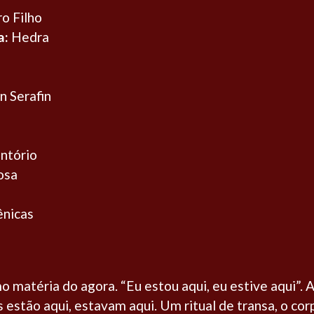
o Filho
a:
Hedra
in Serafin
ntório
osa
ênicas
 matéria do agora. “Eu estou aqui, eu estive aqui”. 
 estão aqui, estavam aqui. Um ritual de transa, o co