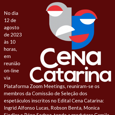
No dia
12 de
agosto
de 2023
às 10
horas,
em
reunião
on-line
via
Plataforma Zoom Meetings, reuniram-se os
membros da Comissão de Seleção dos
espetáculos inscritos no Edital Cena Catarina:
Ingrid Alfonso Lucas, Robson Benta, Monica
Siedler e Pépe Sedrez, tendo a produtora Camila