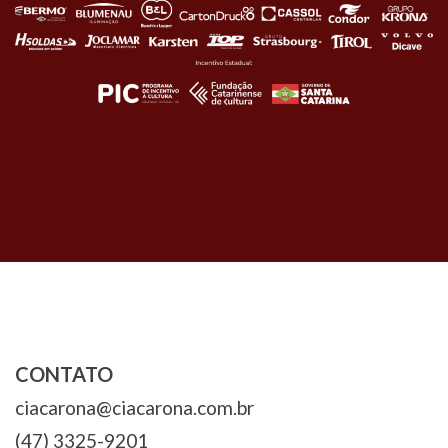
CONTATO
ciacarona@ciacarona.com.br
(47) 3325-9201