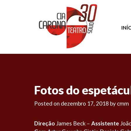
INÍ
Fotos do espetácul
Posted on
dezembro 17, 2018
by
cmm
Direção
James Beck –
Assistente
João