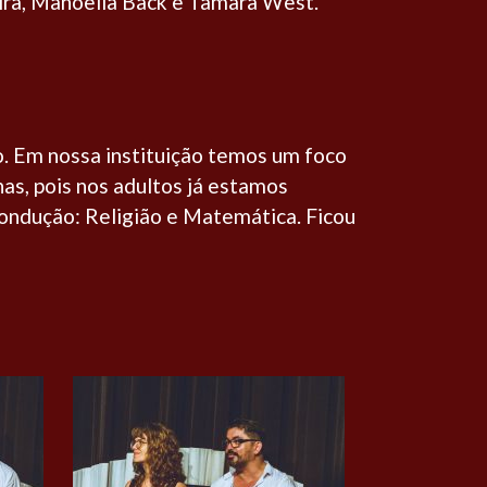
eira, Manoella Back e Tamara West.
. Em nossa instituição temos um foco
as, pois nos adultos já estamos
 condução: Religião e Matemática. Ficou