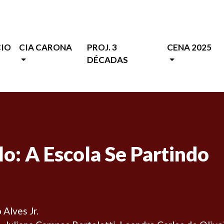
CIO
CIA CARONA
PROJ. 3
CENA 2025
DÉCADAS
o: A Escola Se Partindo
 Alves Jr.