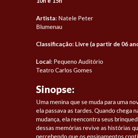
10h e 15h
Artista:
Natele Peter
Blumenau
Classificação:
Livre (a partir de 06 an
Local:
Pequeno Auditório
Teatro Carlos Gomes
Sinopse:
Uma menina que se muda para uma nov
ela passava as tardes. Quando chega na 
mudança, ela reencontra seus brinquedos
dessas memórias revive as histórias qu
percebendo que os ensinamentos contid