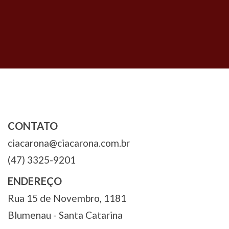
Governo do Estado de Santa Catarina. O
Cena Catarina tem como objetivo a
produção teatral, realizando a nucleação
de 4 grupos teatrais dentro da Cia Carona
e a circulação de 10 espetáculos na
programação que será colocada em
cartaz.
“A partir do edital que será publicado
junto do lançamento do Cena Catarina, a
Cia Carona irá selecionar 10 espetáculos
CONTATO
catarinenses de teatro e dança, para
ciacarona@ciacarona.com.br
apresentações no Teatro Carlos Gomes e
fará a escolha de quatro grupos artísticos
(47) 3325-9201
que serão acolhidos para desenvolver
ENDEREÇO
seus trabalhos dentro da estrutura
proporcionada pela Cia Carona” , destaca
Rua 15 de Novembro, 1181
o diretor de produção da Verbo Projetos,
Blumenau - Santa Catarina
Rodrigo Dal Molin.