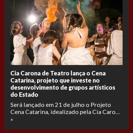
Cia Carona de Teatro lança o Cena
Catarina, projeto que investe no
desenvolvimento de grupos artísticos
do Estado
Será lançado em 21 de julho o Projeto
Cena Catarina, idealizado pela Cia Carona
de Teatro, de Blumenau, com a produção
+
da Verbo Projetos e fomento do
Programa de Incentivo à Cultura – PIC, do